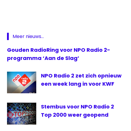
Radio
2
Radio
2 live
Radio
Meer nieuws...
2 top
2000
Gouden RadioRing voor NPO Radio 2-
Stem
programma ‘Aan de Slag’
Top
2000
NPO Radio 2 zet zich opnieuw
Stemmen
op Radio
een week lang in voor KWF
2 Top
2000
Stemmen
Stembus voor NPO Radio 2
op Top
Top 2000 weer geopend
2000