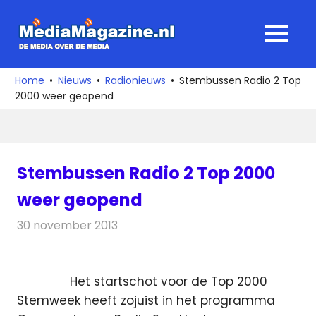
Ga
naar
MediaMagaz
MENU
de
De
inhoud
media
Home
Nieuws
Radionieuws
Stembussen Radio 2 Top
over
2000 weer geopend
de
media
Stembussen Radio 2 Top 2000
weer geopend
30 november 2013
Redactie
Radionieuws
Het startschot voor de Top 2000
Stemweek heeft zojuist in het programma