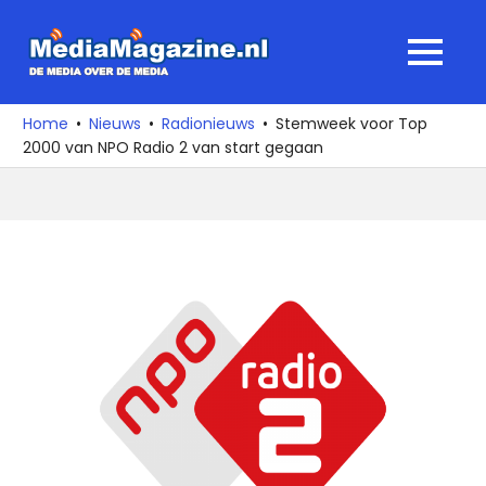
Ga
naar
MediaMagaz
MENU
de
De
inhoud
media
Home
Nieuws
Radionieuws
Stemweek voor Top
over
2000 van NPO Radio 2 van start gegaan
de
media