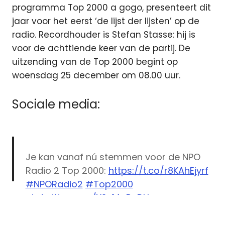
programma Top 2000 a gogo, presenteert dit
jaar voor het eerst ‘de lijst der lijsten’ op de
radio. Recordhouder is Stefan Stasse: hij is
voor de achttiende keer van de partij. De
uitzending van de Top 2000 begint op
woensdag 25 december om 08.00 uur.
Sociale media:
Je kan vanaf nú stemmen voor de NPO
Radio 2 Top 2000:
https://t.co/r8KAhEjyrf
#NPORadio2
#Top2000
pic.twitter.com/Y2s14nPoDH
NPO
Radio
— NPO Radio 2 (@NPORadio2)
December
2