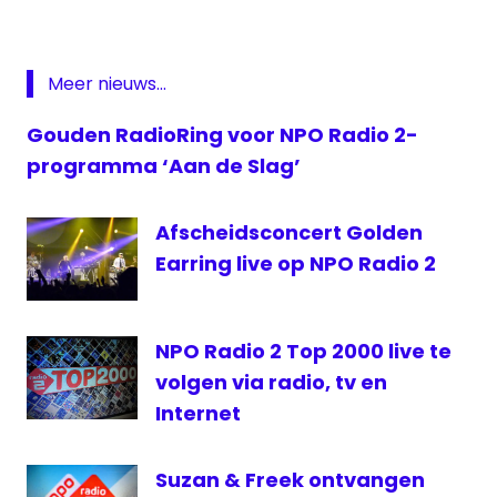
1, 2019
Radio
2
Meer nieuws...
Stemmen
op Top
Gouden RadioRing voor NPO Radio 2-
2000
programma ‘Aan de Slag’
stemmen
Top 2000
Afscheidsconcert Golden
top
2000
Earring live op NPO Radio 2
Top 2000
stemweek
NPO Radio 2 Top 2000 live te
volgen via radio, tv en
Internet
Suzan & Freek ontvangen