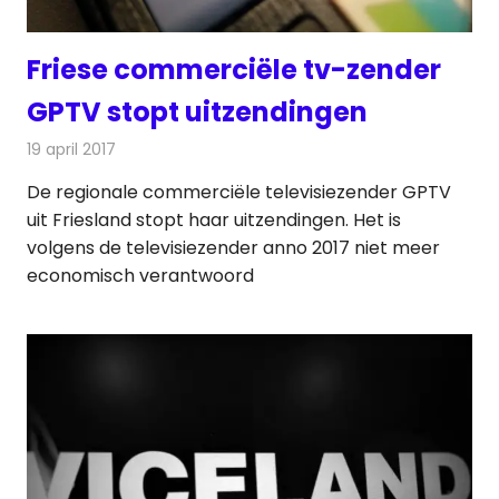
Friese commerciële tv-zender
GPTV stopt uitzendingen
19 april 2017
Redactie
Nieuws
,
Televisienieuws
De regionale commerciële televisiezender GPTV
uit Friesland stopt haar uitzendingen. Het is
volgens de televisiezender anno 2017 niet meer
economisch verantwoord