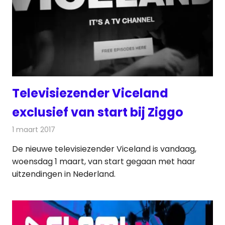
Televisiezender Viceland
exclusief van start bij Ziggo
1 maart 2017
Redactie
Kabelzaken
,
Nieuws
,
Televisienieuws
De nieuwe televisiezender Viceland is vandaag,
woensdag 1 maart, van start gegaan met haar
uitzendingen in Nederland.