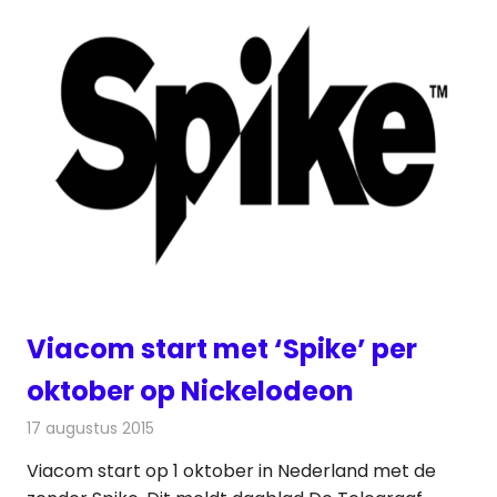
Viacom start met ‘Spike’ per
oktober op Nickelodeon
17 augustus 2015
Redactie
Nieuws
,
Televisienieuws
Viacom start op 1 oktober in Nederland met de