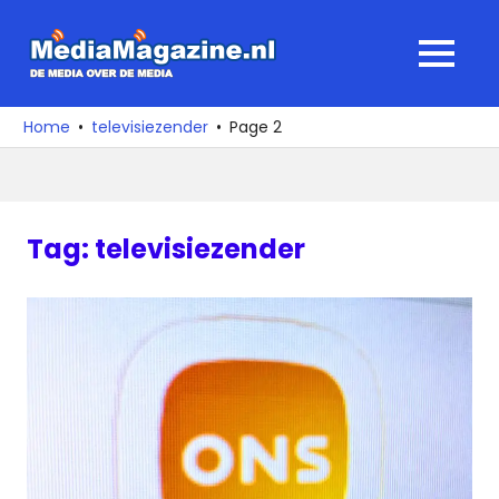
Ga
naar
MediaMagaz
MENU
de
De
inhoud
media
Home
televisiezender
Page 2
over
de
media
Tag:
televisiezender