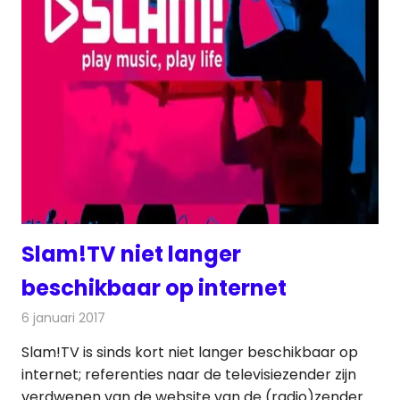
Slam!TV niet langer
beschikbaar op internet
6 januari 2017
Redactie
Nieuws
,
Radionieuws
,
Televisienieuws
Slam!TV is sinds kort niet langer beschikbaar op
internet; referenties naar de televisiezender zijn
verdwenen van de website van de (radio)zender