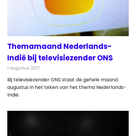
Themamaand Nederlands-
Indië bij televisiezender ONS
1 augustus 2017
Redactie
Nieuws
,
Televisienieuws
Bij televisiezender ONS staat de gehele maand
augustus in het teken van het thema Nederlands-
Indië.