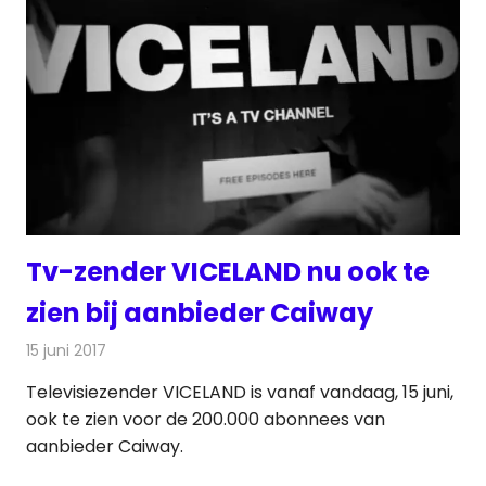
Tv-zender VICELAND nu ook te
zien bij aanbieder Caiway
15 juni 2017
Redactie
Kabelzaken
,
Nieuws
,
Televisienieuws
Televisiezender VICELAND is vanaf vandaag, 15 juni,
ook te zien voor de 200.000 abonnees van
aanbieder Caiway.