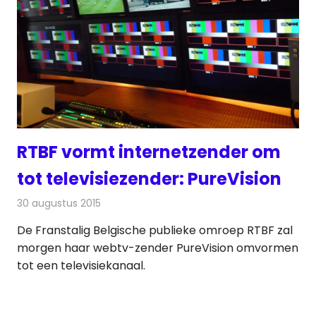
RTBF vormt internetzender om
tot televisiezender: PureVision
30 augustus 2015
Redactie
Nieuws
,
Televisienieuws
De Franstalig Belgische publieke omroep RTBF zal
morgen haar webtv-zender PureVision omvormen
tot een televisiekanaal.