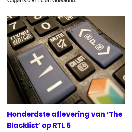
volgen via RTL 5 en Videoland.
Honderdste aflevering van ‘The
Blacklist’ op RTL 5