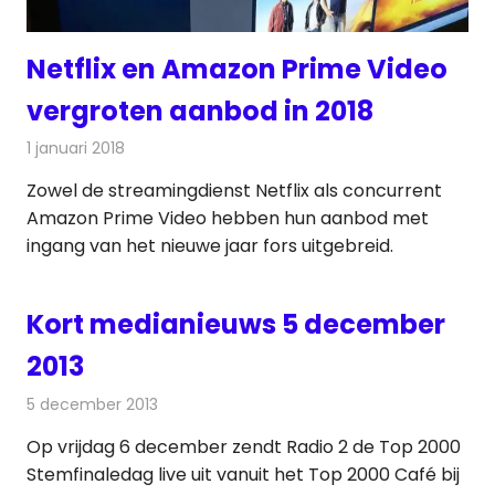
Netflix en Amazon Prime Video
vergroten aanbod in 2018
1 januari 2018
Redactie
Nieuws
,
Televisienieuws
Zowel de streamingdienst Netflix als concurrent
Amazon Prime Video hebben hun aanbod met
ingang van het nieuwe jaar fors uitgebreid.
Kort medianieuws 5 december
2013
5 december 2013
Redactie
Andere media over de media
Op vrijdag 6 december zendt Radio 2 de Top 2000
Stemfinaledag live uit vanuit het Top 2000 Café bij