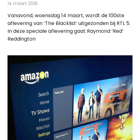
14 maart 2018
Redactie
Nieuws
,
Televisienieuws
Vanavond, woensdag 14 maart, wordt de 100ste
aflevering van ‘The Blacklist’ uitgezonden bij RTL 5.
In deze speciale aflevering gaat Raymond ‘Red’
Reddington