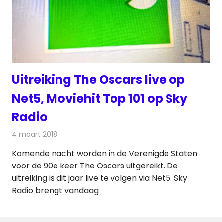
Uitreiking The Oscars live op
Net5, Moviehit Top 101 op Sky
Radio
4 maart 2018
Redactie
Nieuws
,
Televisienieuws
Komende nacht worden in de Verenigde Staten
voor de 90e keer The Oscars uitgereikt. De
uitreiking is dit jaar live te volgen via Net5. Sky
Radio brengt vandaag