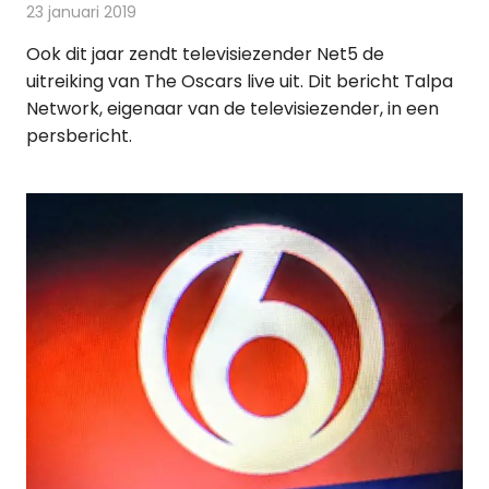
23 januari 2019
Redactie
Televisienieuws
Ook dit jaar zendt televisiezender Net5 de
uitreiking van The Oscars live uit. Dit bericht Talpa
Network, eigenaar van de televisiezender, in een
persbericht.