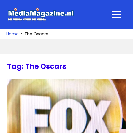
Ga
naar
MediaMagaz
MENU
de
De
inhoud
media
Home
The Oscars
over
de
media
Tag:
The Oscars