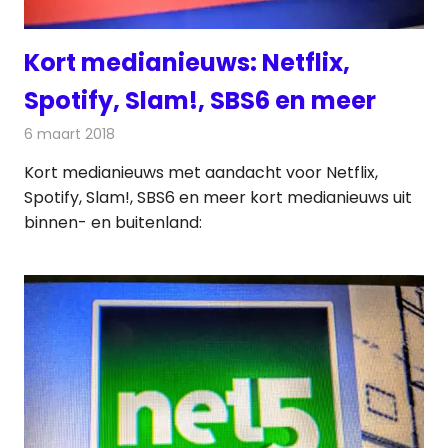
Kort medianieuws: Netflix,
Spotify, Slam!, SBS6 en meer
6 maart 2018
Redactie
Andere media over de media
,
Nieuws
Kort medianieuws met aandacht voor Netflix,
Spotify, Slam!, SBS6 en meer kort medianieuws uit
binnen- en buitenland: