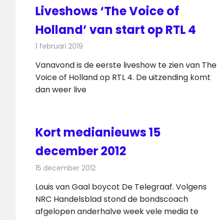
Liveshows ‘The Voice of
Holland’ van start op RTL 4
1 februari 2019
Redactie
Televisienieuws
Vanavond is de eerste liveshow te zien van The
Voice of Holland op RTL 4. De uitzending komt
dan weer live
Kort medianieuws 15
december 2012
15 december 2012
Redactie
Andere media over de media
Louis van Gaal boycot De Telegraaf. Volgens
NRC Handelsblad stond de bondscoach
afgelopen anderhalve week vele media te