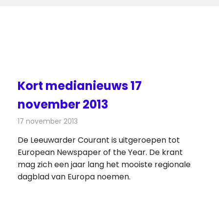
Kort medianieuws 17
november 2013
17 november 2013
Redactie
Andere media over de media
De Leeuwarder Courant is uitgeroepen tot
European Newspaper of the Year. De krant
mag zich een jaar lang het mooiste regionale
dagblad van Europa noemen.