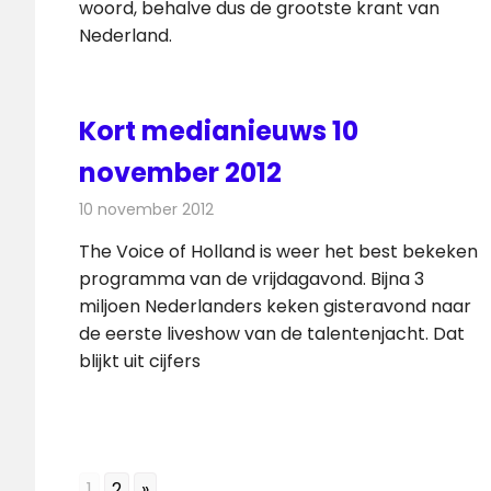
woord, behalve dus de grootste krant van
Nederland.
Kort medianieuws 10
november 2012
10 november 2012
Redactie
Andere media over de media
The Voice of Holland is weer het best bekeken
programma van de vrijdagavond. Bijna 3
miljoen Nederlanders keken gisteravond naar
de eerste liveshow van de talentenjacht. Dat
blijkt uit cijfers
1
2
»