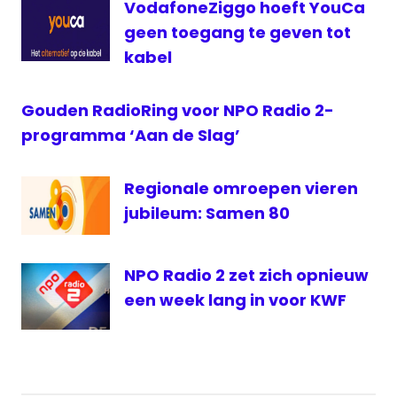
VodafoneZiggo hoeft YouCa
Radio
geen toegang te geven tot
2
kabel
RTV
Noord
Gouden RadioRing voor NPO Radio 2-
TVOH
programma ‘Aan de Slag’
VRT
Zeewolde
Regionale omroepen vieren
jubileum: Samen 80
NPO Radio 2 zet zich opnieuw
een week lang in voor KWF