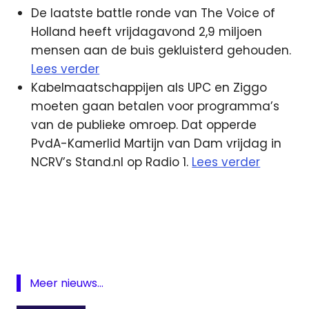
De laatste battle ronde van The Voice of
Holland heeft vrijdagavond 2,9 miljoen
mensen aan de buis gekluisterd gehouden.
Lees verder
Kabelmaatschappijen als UPC en Ziggo
moeten gaan betalen voor programma’s
van de publieke omroep. Dat opperde
PvdA-Kamerlid Martijn van Dam vrijdag in
NCRV’s Stand.nl op Radio 1.
Lees verder
bezuinigingen
Facebook
kabel
NLAlert
Meer nieuws...
Project
X