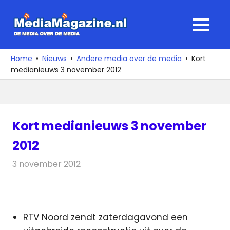
Ga
naar
MediaMagaz
MENU
de
De
inhoud
media
Home
Nieuws
Andere media over de media
Kort
over
medianieuws 3 november 2012
de
media
Kort medianieuws 3 november
2012
3 november 2012
Redactie
Andere media over de media
RTV Noord zendt zaterdagavond een