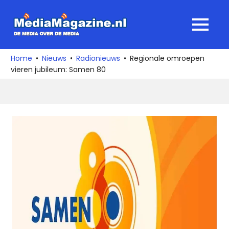
Ga
naar
MediaMagaz
MENU
de
De
inhoud
media
Home
Nieuws
Radionieuws
Regionale omroepen
over
vieren jubileum: Samen 80
de
media