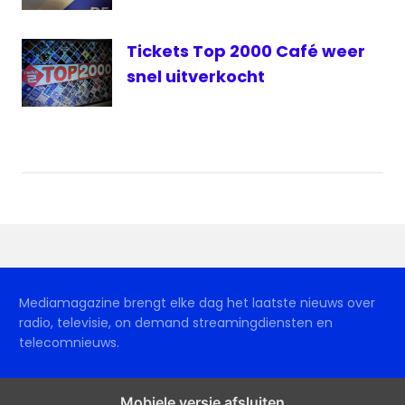
Tickets Top 2000 Café weer
snel uitverkocht
Mediamagazine brengt elke dag het laatste nieuws over
radio, televisie, on demand streamingdiensten en
telecomnieuws.
Mobiele versie afsluiten