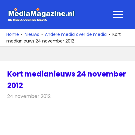
Ga
naar
MediaMagaz
MENU
de
De
inhoud
media
Home
Nieuws
Andere media over de media
Kort
over
medianieuws 24 november 2012
de
media
Kort medianieuws 24 november
2012
24 november 2012
Redactie
Andere media over de media