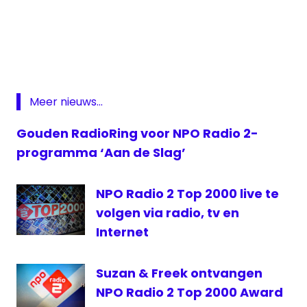
kijkcijfers
Larry
Hagman
Radio
2
Meer nieuws...
RTV
Hardenberg
Gouden RadioRing voor NPO Radio 2-
top
programma ‘Aan de Slag’
2000
TVOH
NPO Radio 2 Top 2000 live te
volgen via radio, tv en
Internet
Suzan & Freek ontvangen
NPO Radio 2 Top 2000 Award