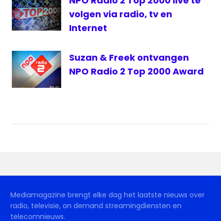
NPO Radio 2 Top 2000 live te
volgen via radio, tv en
Internet
Suzan & Freek ontvangen
NPO Radio 2 Top 2000 Award
Mediamagazine brengt elke dag het laatste nieuws over
radio, televisie, on demand streamingdiensten en
telecomnieuws.