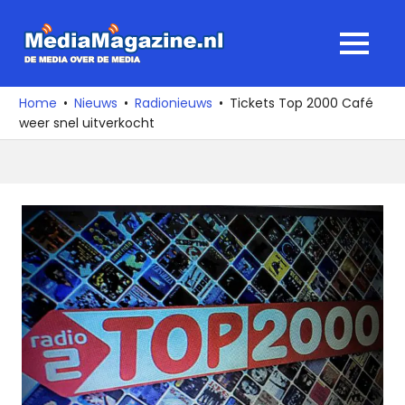
Ga
naar
MediaMagaz
MENU
de
De
inhoud
media
Home
Nieuws
Radionieuws
Tickets Top 2000 Café
over
weer snel uitverkocht
de
media