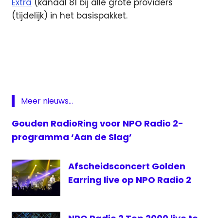
Extra
(kanaal 81 bij alle grote providers
(tijdelijk) in het basispakket.
NPO
Radio
2
top
2000
Meer nieuws...
Top
2000
Gouden RadioRing voor NPO Radio 2-
Cafe
programma ‘Aan de Slag’
Afscheidsconcert Golden
Earring live op NPO Radio 2