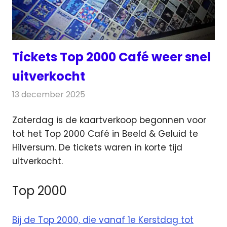
Tickets Top 2000 Café weer snel
uitverkocht
13 december 2025
Redactie
Radionieuws
Zaterdag is de kaartverkoop begonnen voor
tot het Top 2000 Café in Beeld & Geluid te
Hilversum. De tickets waren
in korte tijd
uitverkocht.
Top 2000
Bij de Top 2000, die vanaf 1e Kerstdag tot