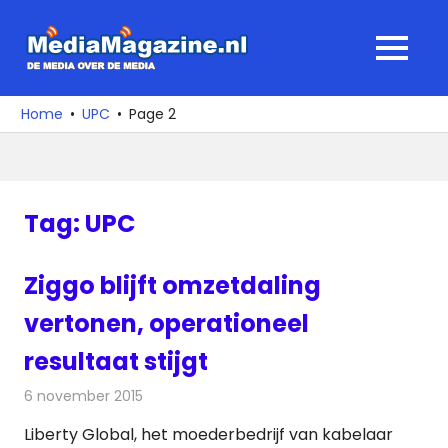
Ga
naar
MediaMagaz
MENU
de
De
inhoud
media
Home
UPC
Page 2
over
de
media
Tag:
UPC
Ziggo blijft omzetdaling
vertonen, operationeel
resultaat stijgt
6 november 2015
Redactie
Kabelzaken
,
Nieuws
,
Televisienieuws
Liberty Global, het moederbedrijf van kabelaar