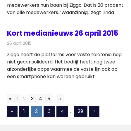
medewerkers hun baan bij Ziggo. Dat is 20 procent
van alle medewerkers. ‘Waanzinnig,’ zegt Linda
Kort medianieuws 26 april 2015
26 april 2015
Redactie
Andere media over de media
Ziggo heeft de platforms voor vaste telefonie nog
niet geconsolideerd. Het bedrijf heeft nog twee
afzonderlijke apps waarmee de vaste lijn ook op
een smartphone kan worden gebruikt:
«
1
2
3
4
5
...
»
Berichten
Vorige
Volgende
«
1
2
3
4
…
29
»
berichten
berichten
paginering