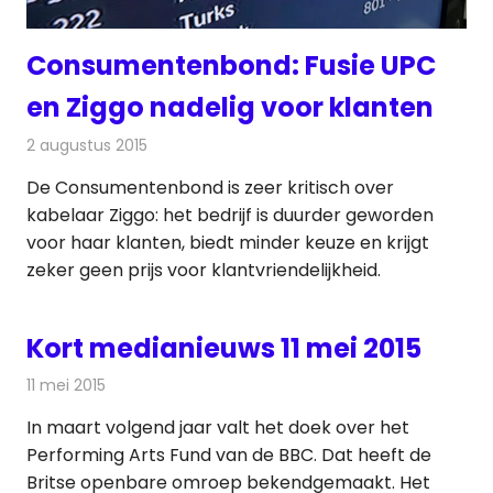
Consumentenbond: Fusie UPC
en Ziggo nadelig voor klanten
2 augustus 2015
Redactie
Kabelzaken
,
Nieuws
,
Televisienieuws
De Consumentenbond is zeer kritisch over
kabelaar Ziggo: het bedrijf is duurder geworden
voor haar klanten, biedt minder keuze en krijgt
zeker geen prijs voor klantvriendelijkheid.
Kort medianieuws 11 mei 2015
11 mei 2015
Redactie
Andere media over de media
In maart volgend jaar valt het doek over het
Performing Arts Fund van de BBC. Dat heeft de
Britse openbare omroep bekendgemaakt. Het