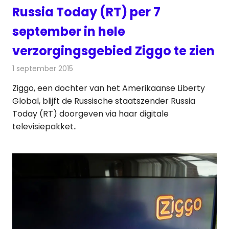
Russia Today (RT) per 7
september in hele
verzorgingsgebied Ziggo te zien
1 september 2015
Redactie
Kabelzaken
,
Nieuws
,
Televisienieuws
Ziggo, een dochter van het Amerikaanse Liberty
Global, blijft de Russische staatszender Russia
Today (RT) doorgeven via haar digitale
televisiepakket..