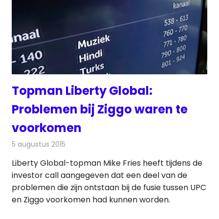
Topman Liberty Global:
Problemen bij Ziggo waren te
voorkomen
5 augustus 2015
Redactie
Kabelzaken
,
Nieuws
Liberty Global-topman Mike Fries heeft tijdens de
investor call aangegeven dat een deel van de
problemen die zijn ontstaan bij de fusie tussen UPC
en Ziggo voorkomen had kunnen worden.