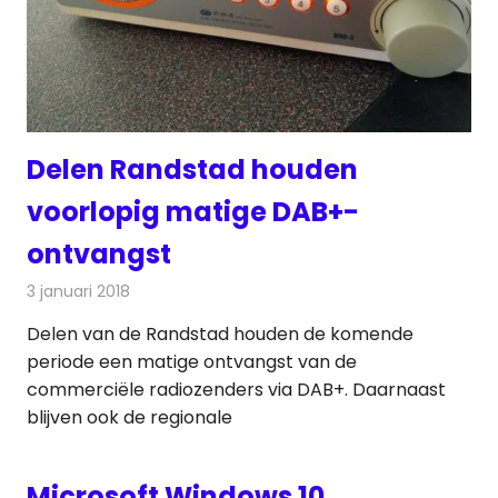
Delen Randstad houden
voorlopig matige DAB+-
ontvangst
3 januari 2018
Redactie
Nieuws
,
Radionieuws
Delen van de Randstad houden de komende
periode een matige ontvangst van de
commerciële radiozenders via DAB+. Daarnaast
blijven ook de regionale
Microsoft Windows 10