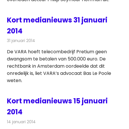
Kort medianieuws 31 januari
2014
31 januari 2014
Redactie
Andere media over de media
De VARA hoeft telecombedrijf Pretium geen
dwangsom te betalen van 500.000 euro. De
rechtbank in Amsterdam oordeelde dat dit
onredelijk is, liet VARA’s advocaat Bas Le Poole
weten.
Kort medianieuws 15 januari
2014
14 januari 2014
Redactie
Andere media over de media