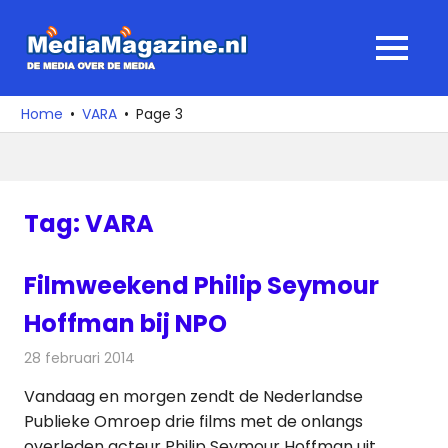
Ga
naar
MediaMagaz
MENU
de
De
inhoud
media
Home
VARA
Page 3
over
de
media
Tag:
VARA
Filmweekend Philip Seymour
Hoffman bij NPO
28 februari 2014
Redactie
Televisienieuws
Vandaag en morgen zendt de Nederlandse
Publieke Omroep drie films met de onlangs
overleden acteur Philip Seymour Hoffman uit.