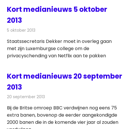
Kort medianieuws 5 oktober
2013
5 oktober 2013
Redactie
Andere media over de media
Staatssecretaris Dekker moet in overleg gaan
met zijn Luxemburgse college om de
privacyschending van Netflix aan te pakken
Kort medianieuws 20 september
2013
20 september 2013
Redactie
Andere media over de media
Bij de Britse omroep BBC verdwijnen nog eens 75
extra banen, bovenop de eerder aangekondigde
2000 banen die in de komende vier jaar al zouden