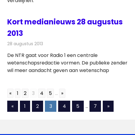
verdwijnen.
Kort medianieuws 28 augustus
2013
28 augustus 2013
Redactie
Andere media over de media
De NTR gaat voor Radio 1 een centrale
wetenschapsredactie vormen. De publieke zender
wil meer aandacht geven aan wetenschap
«
1
2
3
4
5
...
»
Berichten
Vorige
Volgende
«
1
2
3
4
5
…
7
»
berichten
berichten
paginering