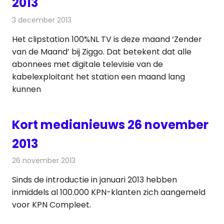
2013
3 december 2013
Redactie
Andere media over de media
Het clipstation 100%NL TV is deze maand ‘Zender
van de Maand’ bij Ziggo. Dat betekent dat alle
abonnees met digitale televisie van de
kabelexploitant het station een maand lang
kunnen
Kort medianieuws 26 november
2013
26 november 2013
Redactie
Andere media over de media
Sinds de introductie in januari 2013 hebben
inmiddels al 100.000 KPN-klanten zich aangemeld
voor KPN Compleet.