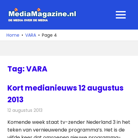
Ga
naar
MediaMagaz
MENU
de
De
inhoud
media
Home
VARA
Page 4
over
de
media
Tag:
VARA
Kort medianieuws 12 augustus
2013
12 augustus 2013
Redactie
Andere media over de media
Komende week staat tv-zender Nederland 3 in het
teken van vernieuwende programma’s. Het is de
vijfde keer dat omroepen nieuwe programma-