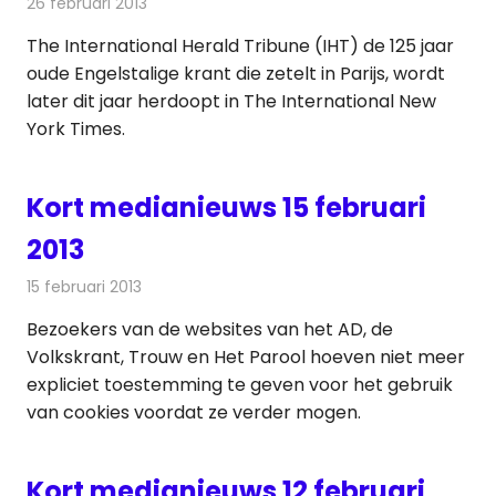
26 februari 2013
Redactie
Andere media over de media
The International Herald Tribune (IHT) de 125 jaar
oude Engelstalige krant die zetelt in Parijs, wordt
later dit jaar herdoopt in The International New
York Times.
Kort medianieuws 15 februari
2013
15 februari 2013
Redactie
Andere media over de media
Bezoekers van de websites van het AD, de
Volkskrant, Trouw en Het Parool hoeven niet meer
expliciet toestemming te geven voor het gebruik
van cookies voordat ze verder mogen.
Kort medianieuws 12 februari