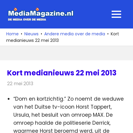
Ga
naar
MediaMagaz
MENU
de
De
inhoud
media
Home
Nieuws
Andere media over de media
Kort
over
medianieuws 22 mei 2013
de
media
Kort medianieuws 22 mei 2013
22 mei 2013
Redactie
Andere media over de media
“Dom en kortzichtig.” Zo noemt de weduwe
van het Duitse tv-icoon Horst Tappert,
Ursula, het besluit van omroep MAX. De
omroep haalde de politieserie Derrick,
waarmee Horst beroemd werd, uit de