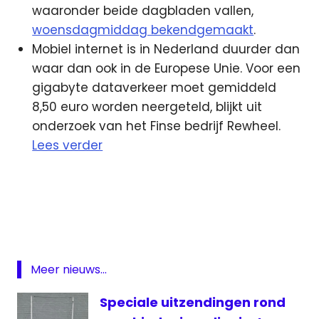
waaronder beide dagbladen vallen,
woensdagmiddag bekendgemaakt
.
Mobiel internet is in Nederland duurder dan
waar dan ook in de Europese Unie. Voor een
gigabyte dataverkeer moet gemiddeld
8,50 euro worden neergeteld, blijkt uit
onderzoek van het Finse bedrijf Rewheel.
Lees verder
HBO
krant
Max
NDC
Meer nieuws...
VARA
Veronica
Speciale uitzendingen rond
Zemblad