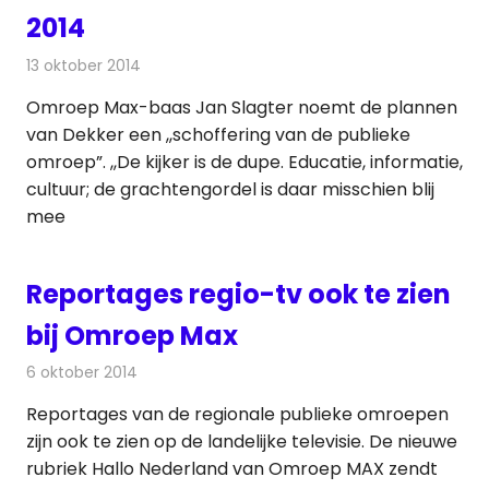
2014
13 oktober 2014
Redactie
Andere media over de media
Omroep Max-baas Jan Slagter noemt de plannen
van Dekker een ,,schoffering van de publieke
omroep”. ,,De kijker is de dupe. Educatie, informatie,
cultuur; de grachtengordel is daar misschien blij
mee
Reportages regio-tv ook te zien
bij Omroep Max
6 oktober 2014
Redactie
Televisienieuws
Reportages van de regionale publieke omroepen
zijn ook te zien op de landelijke televisie. De nieuwe
rubriek Hallo Nederland van Omroep MAX zendt