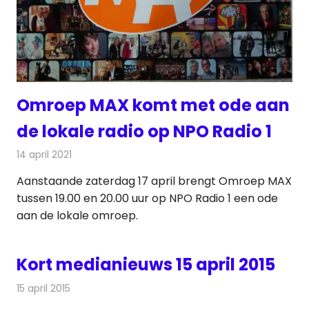
Omroep MAX komt met ode aan
de lokale radio op NPO Radio 1
14 april 2021
Redactie
Radionieuws
Aanstaande zaterdag 17 april brengt Omroep MAX
tussen 19.00 en 20.00 uur op NPO Radio 1 een ode
aan de lokale omroep.
Kort medianieuws 15 april 2015
15 april 2015
Redactie
Andere media over de media