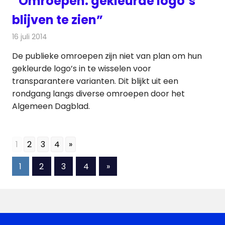
“Omroepen: gekleurde logo’s
blijven te zien”
16 juli 2014
Redactie
Televisienieuws
De publieke omroepen zijn niet van plan om hun
gekleurde logo’s in te wisselen voor
transparantere varianten. Dit blijkt uit een
rondgang langs diverse omroepen door het
Algemeen Dagblad.
1
2
3
4
»
Berichten
Volgende
1
2
3
4
»
berichten
paginering