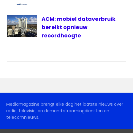
ACM: mobiel dataverbruik
bereikt opnieuw
recordhoogte
Mediamagazine brengt elke dag het laatste nieuws over
radio, televisie, on demand streamingdiensten en
telecomnieuws.