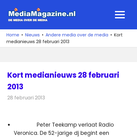
Ga
naar
MediaMagaz
MENU
de
De
inhoud
media
Home
Nieuws
Andere media over de media
Kort
over
medianieuws 28 februari 2013
de
media
Kort medianieuws 28 februari
2013
28 februari 2013
Redactie
Andere media over de media
Peter Teekamp verlaat Radio
Veronica. De 52-jarige dj begint een