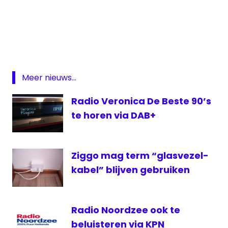
BBC
bus
Glasvezel
KPN
Meer nieuws...
logo
NET5
Radio Veronica De Beste 90’s
Peter
te horen via DAB+
Teekamp
Radio
veronica
Ziggo mag term “glasvezel-
T-
kabel” blijven gebruiken
Mobile
trein
VARA
Radio Noordzee ook te
Wifi
beluisteren via KPN