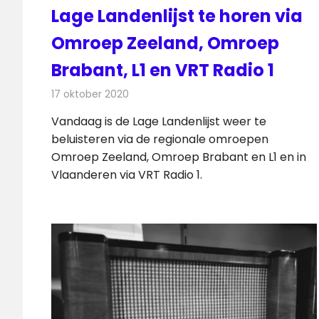
Lage Landenlijst te horen via
Omroep Zeeland, Omroep
Brabant, L1 en VRT Radio 1
17 oktober 2020
Redactie
Radionieuws
Vandaag is de Lage Landenlijst weer te
beluisteren via de regionale omroepen
Omroep Zeeland, Omroep Brabant en L1 en in
Vlaanderen via VRT Radio 1.