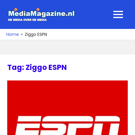
Ga
naar
MediaMagaz
MENU
de
De
inhoud
media
Home
Ziggo ESPN
over
de
media
Tag:
Ziggo ESPN