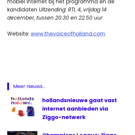
mobiel internet bij het programma en de
kandidaten
Uitzending: RTL 4, vrijdag 14
december, tussen 20.30 en 22.50 uur
Website:
www.thevoiceofholland.com
finale
John
de
Mol
RTL4
Meer nieuws...
televisie
hollandsnieuwe gaat vast
The
Voice
internet aanbieden via
of
Ziggo-netwerk
Holland
TVOH