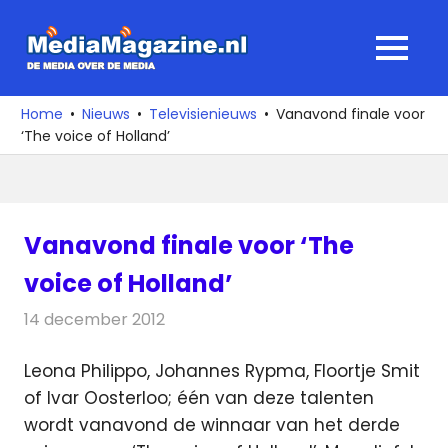
Ga
naar
MediaMagaz
MENU
de
De
inhoud
media
Home
Nieuws
Televisienieuws
Vanavond finale voor
over
‘The voice of Holland’
de
media
Vanavond finale voor ‘The
voice of Holland’
14 december 2012
Redactie
Televisienieuws
Leona Philippo, Johannes Rypma, Floortje Smit
of Ivar Oosterloo; één van deze talenten
wordt vanavond de winnaar van het derde