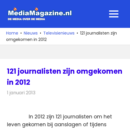
Ga
naar
MediaMagaz
MENU
de
De
inhoud
media
Home
Nieuws
Televisienieuws
121 journalisten zijn
over
omgekomen in 2012
de
media
121 journalisten zijn omgekomen
in 2012
1 januari 2013
Redactie
Televisienieuws
In 2012 zijn 121 journalisten om het
leven gekomen bij aanslagen of tijdens