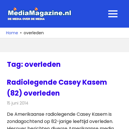
Ga
naar
MediaMagaz
MENU
de
De
inhoud
media
Home
overleden
over
de
media
Tag:
overleden
Radiolegende Casey Kasem
(82) overleden
15 juni 2014
Redactie
Radionieuws
De Amerikaanse radiolegende Casey Kasem is
zondagochtend op 82-jarige leeftijd overleden.
Hierover berichten diverse Amerikaanse media