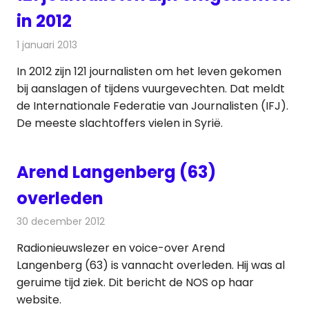
in 2012
1 januari 2013
Redactie
Televisienieuws
In 2012 zijn 121 journalisten om het leven gekomen
bij aanslagen of tijdens vuurgevechten. Dat meldt
de Internationale Federatie van Journalisten (IFJ).
De meeste slachtoffers vielen in Syrië.
Arend Langenberg (63)
overleden
30 december 2012
Redactie
Radionieuws
Radionieuwslezer en voice-over Arend
Langenberg (63) is vannacht overleden. Hij was al
geruime tijd ziek. Dit bericht de NOS op haar
website.