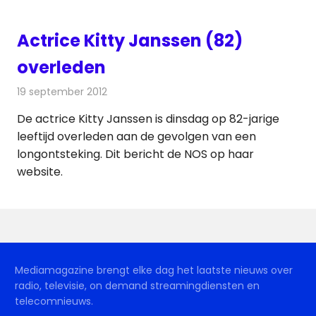
Actrice Kitty Janssen (82)
overleden
19 september 2012
Redactie
Televisienieuws
De actrice Kitty Janssen is dinsdag op 82-jarige
leeftijd overleden aan de gevolgen van een
longontsteking. Dit bericht de NOS op haar
website.
Mediamagazine brengt elke dag het laatste nieuws over
radio, televisie, on demand streamingdiensten en
telecomnieuws.