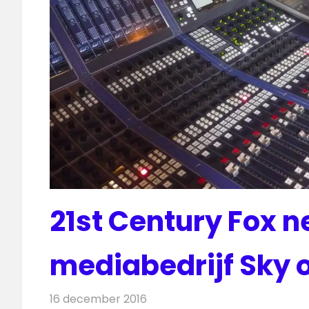
21st Century Fox n
mediabedrijf Sky 
16 december 2016
Redactie
Nieuws
,
Televisienieuws