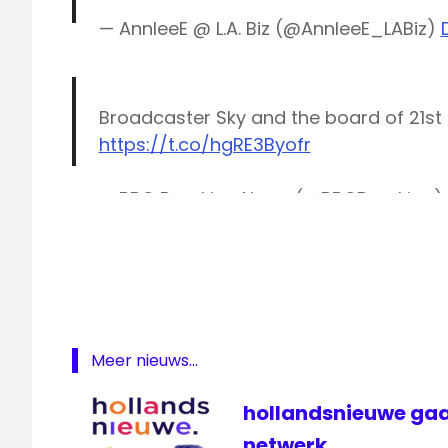
— AnnleeE @ L.A. Biz (@AnnleeE_LABiz)
Broadcaster Sky and the board of 21st
https://t.co/hgRE3Byofr
— BBC Breaking News (@BBCBreaking)
21st
Century
Fox
ezine
FOX
Mediabedrijf
Meer nieuws...
Sky
televisie
hollandsnieuwe gaa
Verenigd
netwerk