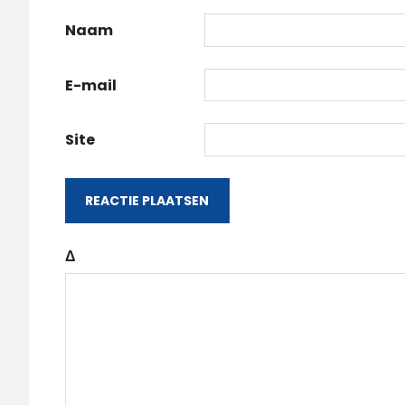
Naam
E-mail
Site
Δ