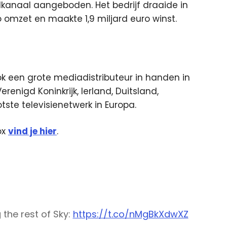
kanaal aangeboden. Het bedrijf draaide in
 omzet en maakte 1,9 miljard euro winst.
k een grote mediadistributeur in handen in
erenigd Koninkrijk, Ierland, Duitsland,
otste televisienetwerk in Europa.
ox
vind je hier
.
g the rest of Sky:
https://t.co/nMgBkXdwXZ