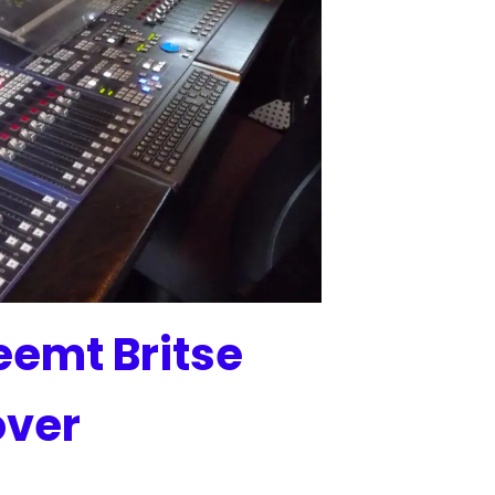
eemt Britse
over