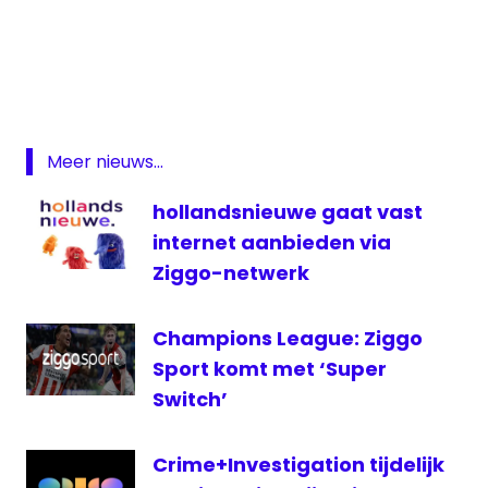
a la
carte
ezine
M2M
TV
Meer nieuws...
pakket
hollandsnieuwe gaat vast
televisie
internet aanbieden via
zenders
Ziggo-netwerk
Champions League: Ziggo
Sport komt met ‘Super
Switch’
Crime+Investigation tijdelijk