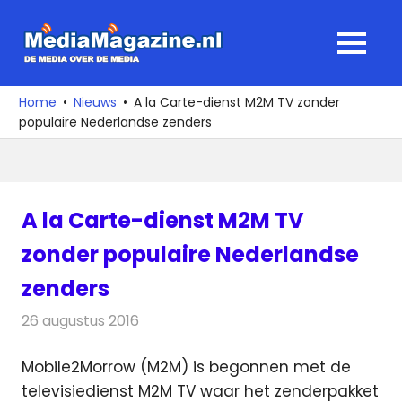
Ga
naar
MediaMagaz
MENU
de
De
inhoud
media
Home
Nieuws
A la Carte-dienst M2M TV zonder
over
populaire Nederlandse zenders
de
media
A la Carte-dienst M2M TV
zonder populaire Nederlandse
zenders
26 augustus 2016
Redactie
Nieuws
,
Televisienieuws
Mobile2Morrow (M2M) is begonnen met de
televisiedienst M2M TV waar het zenderpakket