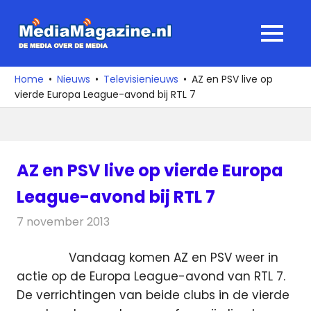
Ga
naar
MediaMagaz
MENU
de
De
inhoud
media
Home
Nieuws
Televisienieuws
AZ en PSV live op
over
vierde Europa League-avond bij RTL 7
de
media
AZ en PSV live op vierde Europa
League-avond bij RTL 7
7 november 2013
Redactie
Televisienieuws
Vandaag komen AZ en PSV weer in
actie op de Europa League-avond van RTL 7.
De verrichtingen van beide clubs in de vierde