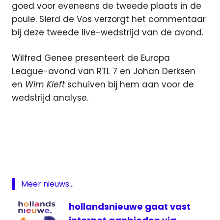
goed voor eveneens de tweede plaats in de
poule. Sierd de Vos verzorgt het commentaar
bij deze tweede live-wedstrijd van de avond.
Wilfred Genee presenteert de Europa
League-avond van RTL 7 en Johan Derksen
en
Wim Kieft
schuiven bij hem aan voor de
wedstrijd analyse.
AZ -
Sjachter
Karagandy
live
AZ
live
Meer nieuws...
AZ live
hollandsnieuwe gaat vast
internet