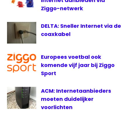
internet aanbieden via
Europa
Ziggo-netwerk
League
Internet
DELTA: Sneller Internet via de
PSV -
Dinamo
coaxkabel
Zagreb
live
PSV
Europees voetbal ook
live
komende vijf jaar bij Ziggo
PSV live
Sport
internet
RTL7
ACM: Internetaanbieders
televisie
moeten duidelijker
voetbal
voorlichten