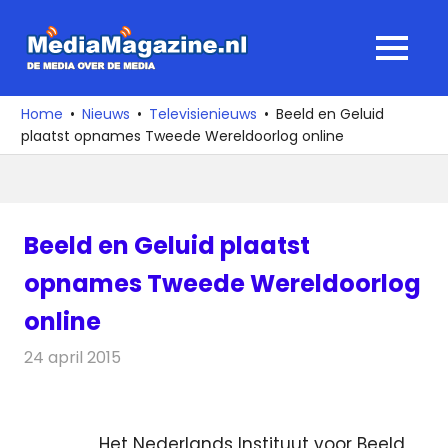
Ga
naar
MediaMagaz
MENU
de
De
inhoud
media
Home
Nieuws
Televisienieuws
Beeld en Geluid
over
plaatst opnames Tweede Wereldoorlog online
de
media
Beeld en Geluid plaatst
opnames Tweede Wereldoorlog
online
24 april 2015
Redactie
Televisienieuws
Het Nederlands Instituut voor Beeld