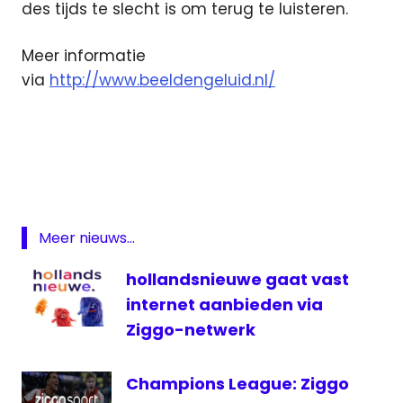
des tijds te slecht is om terug te luisteren.
Meer informatie
via
http://www.beeldengeluid.nl/
beeld
en
geluid
beeldmateriaal
media
Meer nieuws...
medianieuws
hollandsnieuwe gaat vast
opname
internet aanbieden via
Radio
Oranje
Ziggo-netwerk
televisie
Champions League: Ziggo
televisienieuws