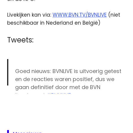
Livekijken kan via:
WWW.BVN.TV/BVNLIVE
(niet
beschikbaar in Nederland en België)
Tweets:
Goed nieuws: BVNLIVE is uitvoerig getest
en de reacties waren positief, dus we
gaan definitief door met de BVN
livestream!
#BVNLIVE
BVN
Internet
— bvn (@bvn_tv)
December 15, 2015
Nederland
NPO