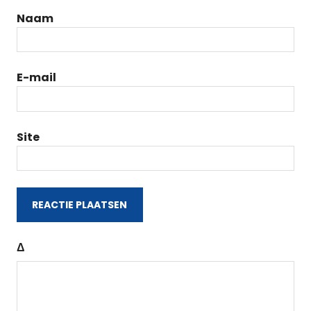
Naam
E-mail
Site
Δ