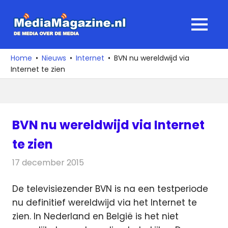
Ga
naar
MediaMagaz
MENU
de
De
inhoud
media
Home
Nieuws
Internet
BVN nu wereldwijd via
over
Internet te zien
de
media
BVN nu wereldwijd via Internet
te zien
17 december 2015
Redactie
Internet
,
Nieuws
,
Televisienieuws
De televisiezender BVN is na een testperiode
nu definitief wereldwijd via het Internet te
zien. In Nederland en België is het niet