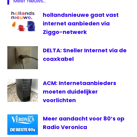
Meer nieuws...
online
televisie
hollandsnieuwe gaat vast
Vlaanderen
internet aanbieden via
VRT
Ziggo-netwerk
DELTA: Sneller Internet via de
coaxkabel
ACM: Internetaanbieders
moeten duidelijker
voorlichten
Meer aandacht voor 80’s op
Radio Veronica