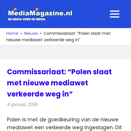
Ga
naar
MediaMagaz
MENU
de
De
inhoud
media
Home
Nieuws
Commissariaat: “Polen slaat met
over
nieuwe mediawet verkeerde weg in”
de
media
Commissariaat: “Polen slaat
met nieuwe mediawet
verkeerde weg in”
4 januari 2016
Redactie
Nieuws
,
Radionieuws
,
Televisienieuws
Polen is met de goedkeuring van de nieuwe
mediawet een verkeerde weg ingeslagen. Dit