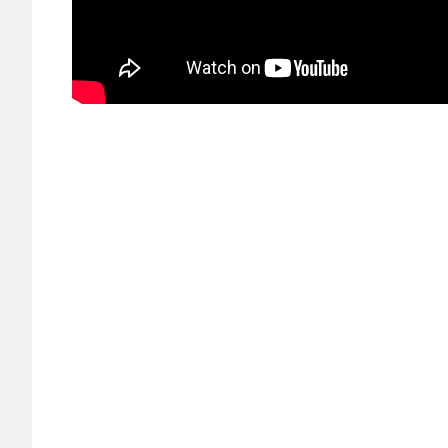
documentaire
docureeks
K-
otic
Starmaker
televisie
Youtube