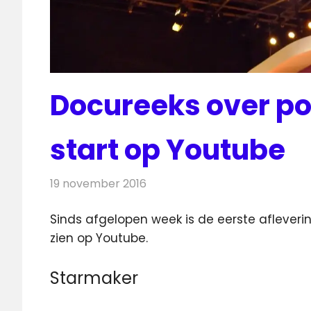
Docureeks over po
start op Youtube
19 november 2016
Redactie
Nieuws
,
Televisienieuws
Sinds afgelopen week is de eerste afleveri
zien op Youtube.
Starmaker