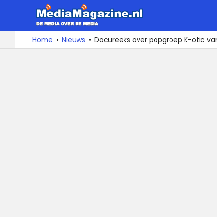
MediaMa
De
Ga
Home
Nieuws
Docureeks over popgroep K-otic va
media
naar
over
de
de
inhoud
media