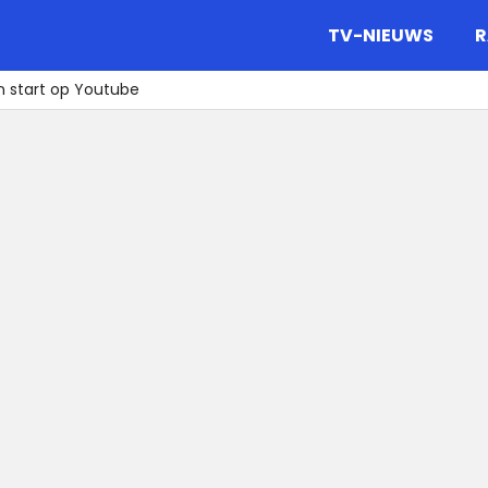
gazine.
TV-NIEUWS
R
n start op Youtube