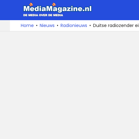
MediaMa
De
Ga
Home
Nieuws
Radionieuws
Duitse radiozender e
media
naar
over
de
de
inhoud
media