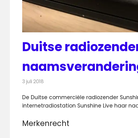
Duitse radiozender
naamsverandering
3 juli 2018
Redactie
Radionieuws
De Duitse commerciële radiozender Sunshin
internetradiostation Sunshine Live haar na
Merkenrecht