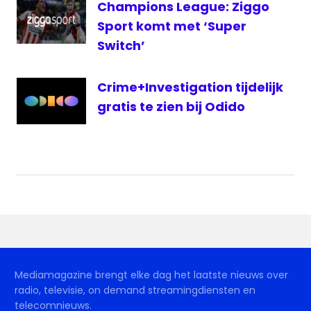
Champions League: Ziggo
Champions
League
Sport komt met ‘Super
Switch’
Crime+Investigation tijdelijk
gratis te zien bij Odido
Mediamagazine brengt elke dag het laatste nieuws over
radio, televisie, on demand streamingdiensten en
telecomnieuws.