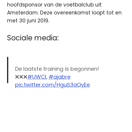
hoofdsponsor van de voetbalclub uit
Amsterdam. Deze overeenkomst loopt tot en
met 30 juni 2019.
Sociale media:
De laatste training is begonnen!
❌❌❌
#UWCL
#ajabre
pic.twitter.com/HguS3aQyEe
— Ajax Vrouwen (@AjaxVrouwen)
October 3, 2017