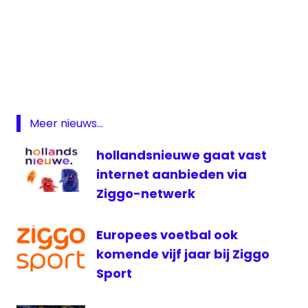
Ajax
Ajax
Vrouwen
Ajax
Vrouwen
Meer nieuws...
live
Champions
hollandsnieuwe gaat vast
League
internet aanbieden via
Live Ajax
Ziggo-netwerk
Vrouwen
Livestream
Europees voetbal ook
Ajax
komende vijf jaar bij Ziggo
televisie
Sport
UEFA
Women's