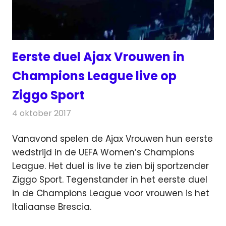
Eerste duel Ajax Vrouwen in
Champions League live op
Ziggo Sport
4 oktober 2017
Redactie
Nieuws
,
Televisienieuws
Vanavond spelen de Ajax Vrouwen hun eerste
wedstrijd in de UEFA Women’s Champions
League. Het duel is live te zien bij sportzender
Ziggo Sport.
Tegenstander in het eerste duel
in de Champions League voor vrouwen is het
Italiaanse Brescia.