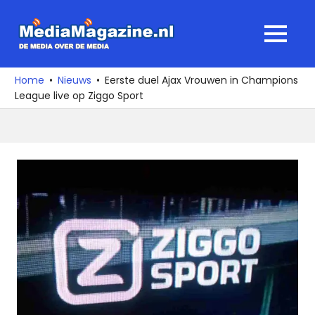
Ga
naar
MediaMagaz
MENU
de
De
inhoud
media
Home
Nieuws
Eerste duel Ajax Vrouwen in Champions
over
League live op Ziggo Sport
de
media