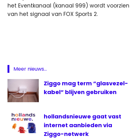
het Eventkanaal (kanaal 999) wordt voorzien
van het signaal van FOX Sports 2.
FOX
Sports
gratis
FOX
Sports
Ziggo
Meer nieuws...
FOX.
Ziggo mag term “glasvezel-
FOX
kabel” blijven gebruiken
Sports
kabel
kabelnieuws
hollandsnieuwe gaat vast
Premier
internet aanbieden via
League
Ziggo-netwerk
voetbal