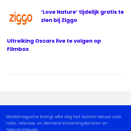
televisie
‘Love Nature’ tijdelijk gratis te
voetbal
zien bij Ziggo
ziggo
Uitreiking Oscars live te volgen op
Filmbox
Mediamagazine brengt elke dag het laatste nieuws over
radio, televisie, on demand streamingdiensten en
telecomnieuws.