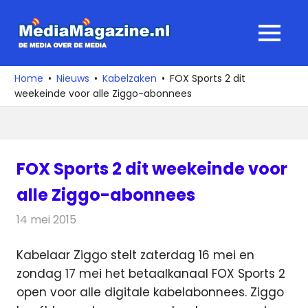
Ga
naar
MediaMagaz
MENU
de
De
inhoud
media
Home
Nieuws
Kabelzaken
FOX Sports 2 dit
over
weekeinde voor alle Ziggo-abonnees
de
media
FOX Sports 2 dit weekeinde voor
alle Ziggo-abonnees
14 mei 2015
Redactie
Kabelzaken
Kabelaar Ziggo stelt zaterdag 16 mei en
zondag 17 mei het betaalkanaal FOX Sports 2
open voor alle digitale kabelabonnees. Ziggo