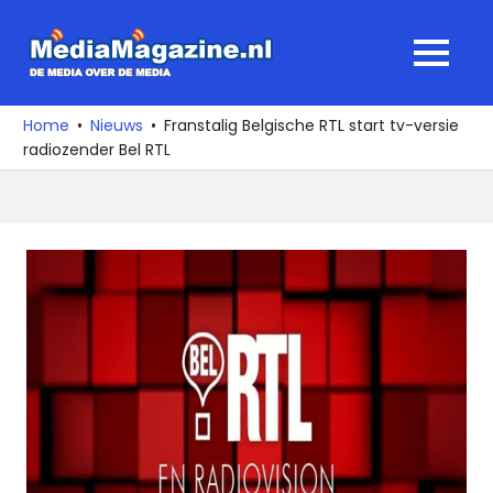
Ga
naar
MediaMagaz
MENU
de
De
inhoud
media
Home
Nieuws
Franstalig Belgische RTL start tv-versie
over
radiozender Bel RTL
de
media