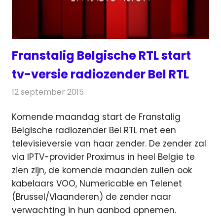
Franstalig Belgische RTL start
tv-versie radiozender Bel RTL
12 september 2015
Redactie
Nieuws
,
Radionieuws
,
Televisienieuws
Komende maandag start de Franstalig
Belgische radiozender Bel RTL met een
televisieversie van haar zender. De zender zal
via IPTV-provider Proximus in heel Belgie te
zien zijn
, de komende maanden zullen ook
kabelaars VOO, Numericable en Telenet
(Brussel/Vlaanderen) de zender naar
verwachting in hun aanbod opnemen.