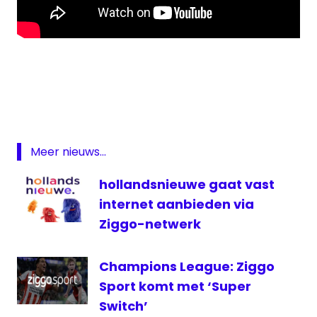
Bel
RTL
België
Proximus
Radio
Meer nieuws...
Contact
Vision
hollandsnieuwe gaat vast
RTBF
internet aanbieden via
RTBF
Ziggo-netwerk
Purevision
televisie
Champions League: Ziggo
Sport komt met ‘Super
Switch’