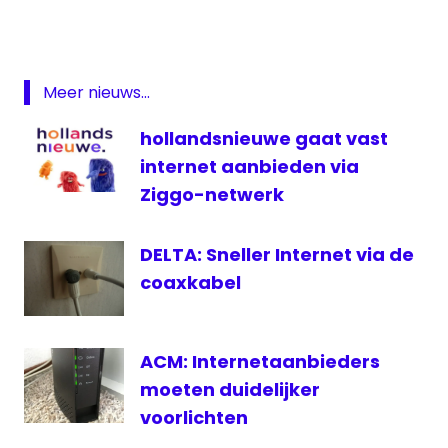
ezine
Internet
SKV
Meer nieuws...
SKV
hollandsnieuwe gaat vast
Veendam
internet aanbieden via
snelheid
Ziggo-netwerk
televisie
Ultra
DELTA: Sneller Internet via de
HD
coaxkabel
Veendam
ACM: Internetaanbieders
moeten duidelijker
voorlichten