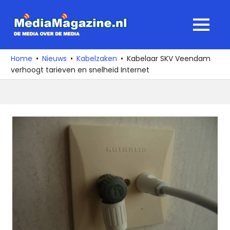
Ga
naar
MediaMagaz
MENU
de
De
inhoud
media
Home
Nieuws
Kabelzaken
Kabelaar SKV Veendam
over
verhoogt tarieven en snelheid Internet
de
media