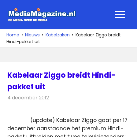
Ga
naar
MediaMagaz
MENU
de
De
inhoud
media
Home
Nieuws
Kabelzaken
Kabelaar Ziggo breidt
over
Hindi-pakket uit
de
media
Kabelaar Ziggo breidt Hindi-
pakket uit
4 december 2012
Redactie
Kabelzaken
(update) Kabelaar Ziggo gaat per 17
december aanstaande het premium Hindi-
pakket uitbreiden met twee televisiezenders: