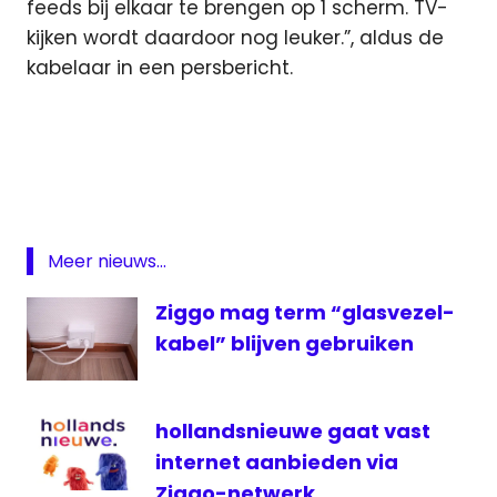
feeds bij elkaar te brengen op 1 scherm. TV-
kijken wordt daardoor nog leuker.”, aldus de
kabelaar in een persbericht.
App
Horizon
Mediabox
Kijk
met
Meer nieuws...
Twitter
Twitter
Ziggo mag term “glasvezel-
ziggo
kabel” blijven gebruiken
hollandsnieuwe gaat vast
internet aanbieden via
Ziggo-netwerk