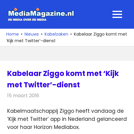
Ga
naar
MediaMagaz
MENU
de
De
inhoud
media
Home
Nieuws
Kabelzaken
Kabelaar Ziggo komt met
over
‘Kijk met Twitter’-dienst
de
media
Kabelaar Ziggo komt met ‘Kijk
met Twitter’-dienst
15 maart 2016
Redactie
Kabelzaken
,
Nieuws
,
Televisienieuws
Kabelmaatschappij Ziggo heeft vandaag de
‘Kijk met Twitter’ app in Nederland gelanceerd
voor haar Horizon Mediabox.