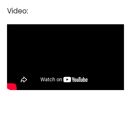
Video:
bezoek
Keukenhof
coronacrisis
Keukenhof