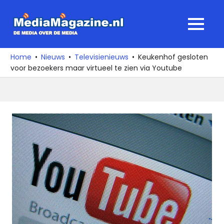
Ga
naar
MediaMagaz
MENU
de
De
inhoud
media
Home
Nieuws
Televisienieuws
Keukenhof gesloten
over
voor bezoekers maar virtueel te zien via Youtube
de
media