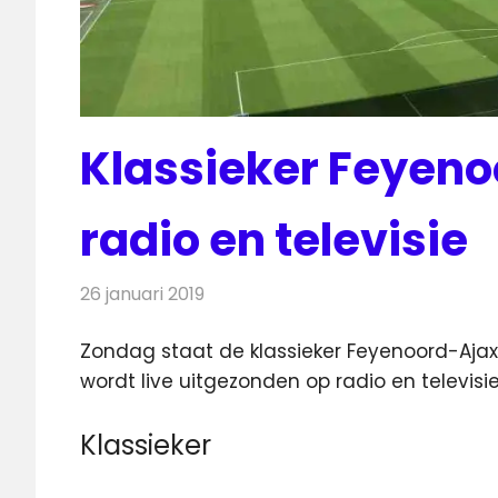
Klassieker Feyeno
radio en televisie
26 januari 2019
Redactie
Televisienieuws
Zondag staat de klassieker Feyenoord-Aja
wordt live uitgezonden op radio en televisie
Klassieker