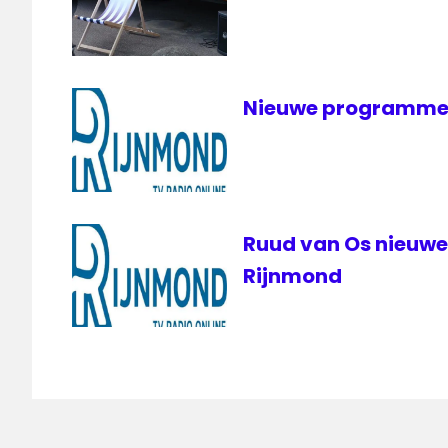
Radio
Rijnmond
Nieuwe programmer
Ruud van Os nieuw
Rijnmond