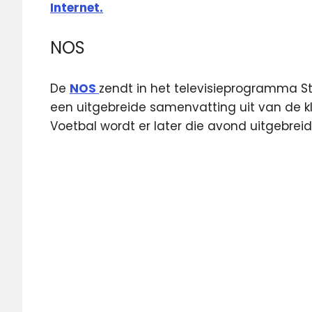
Internet.
NOS
De
NOS
zendt in het televisieprogramma S
een uitgebreide samenvatting uit van de k
Voetbal wordt er later die avond uitgebrei
Ajax
live
Ajax
livestream
Feyenoord
- Ajax
Feyenoord
live
Fox