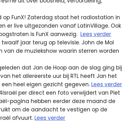
esmé uit over boosheid, veroordeling,
op FunX! Zaterdag staat het radiostation in
 er live uitgezonden vanaf LatinVillage. Ook
 Hoogstraten is FunX aanwezig.
Lees verder
waalf jaar terug op televisie. John de Mol
en van de muziekshow waarin sterren worden
geleden dat Jan de Hoop aan de slag ging bij
an het allereerste uur bij RTL heeft Jan het
en een heel eigen gezicht gegeven.
Lees verder
sraël per direct een foto verwijdert van Piet
raël-pagina hebben eerder deze maand de
uikt om de aandacht te vestigen op de
aël afvuurt.
Lees verder