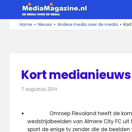
Ga
MediaMa
naar
de
De
Home
Nieuws
Andere media over de media
Kor
media
inhoud
over
de
media
Kort medianieuws 
7 augustus 2014
Redactie
Andere media over de media
Omroep Flevoland heeft de kom
wedstrijdbeelden van Almere City FC uit
sport de enige tv zender die de beelden 