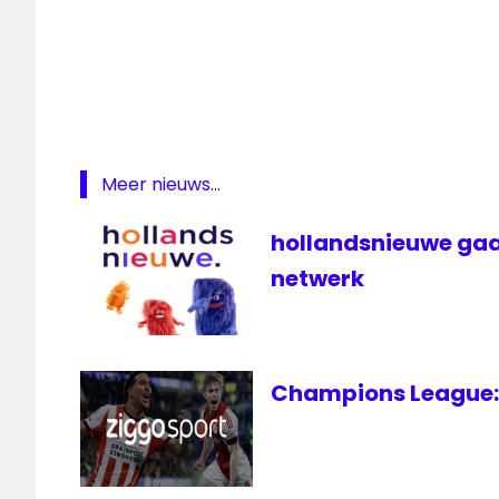
4g
De
Telegraaf
FOX
FunX
Jupiler
Meer nieuws...
League
KX
hollandsnieuwe gaa
Radio
netwerk
media
medianieuws
Omroep
Flevoland
Champions League: 
RKK
SBS
tele