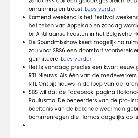
zendt RKK ook een geloofsgesprek met Dr
omarming en troost.
Lees verder
Komend weekend is het festival weekend 
het teken van Appelsap en zondag worden
bij Antiliaanse Feesten in het Belgische
De Soundmixshow keert mogelijk na ruim t
zou voor SBS6 een doorstart voorbereid
geïmiteerd.
Lees verder
Het is vandaag precies een kwart eeuw 
RTL Nieuws. Als één van de medewerkers v
RTL Ontbijtnieuws in de loop van de jar
SBS wil dat de Facebook-pagina Holland4I
Paulusma. De beheerders van de pro-Is
beeltenis van de bekende weerman gebr
bommenregen die Hamas dagelijks op Isr