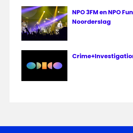
2
NPO 3FM en NPO FunX
televisie
Noorderslag
televisienieuws
Crime+Investigation 