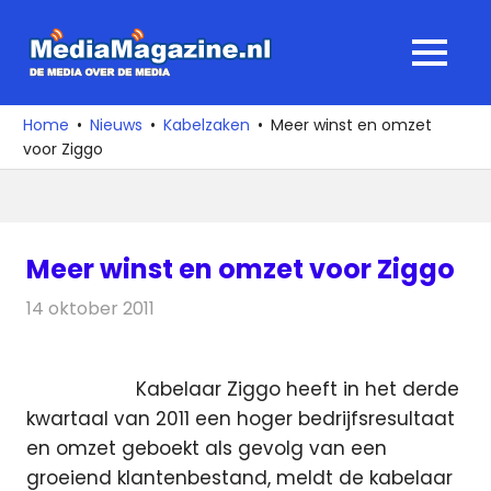
Ga
naar
MediaMagaz
MENU
de
De
inhoud
media
Home
Nieuws
Kabelzaken
Meer winst en omzet
over
voor Ziggo
de
media
Meer winst en omzet voor Ziggo
14 oktober 2011
Redactie
Kabelzaken
Kabelaar Ziggo heeft in het derde
kwartaal van 2011 een hoger bedrijfsresultaat
en omzet geboekt als gevolg van een
groeiend klantenbestand, meldt de kabelaar