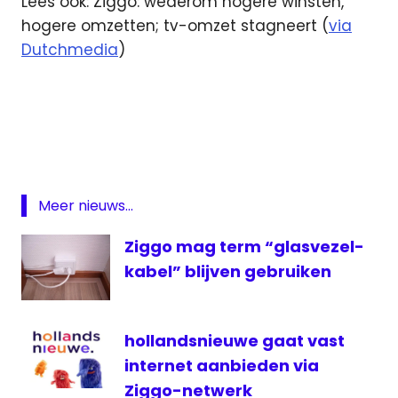
Lees ook: Ziggo: wederom hogere winsten,
hogere omzetten; tv-omzet stagneert (
via
Dutchmedia
)
cijfers
kabel
kwartaalcijfers
omzet
Meer nieuws...
VOIP
winst
Ziggo mag term “glasvezel-
ziggo
kabel” blijven gebruiken
hollandsnieuwe gaat vast
internet aanbieden via
Ziggo-netwerk