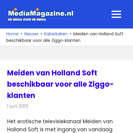
Ga
naar
MediaMagaz
MENU
de
De
inhoud
media
Home
Nieuws
Kabelzaken
Meiden van Holland Soft
over
beschikbaar voor alle Ziggo-klanten
de
media
Meiden van Holland Soft
beschikbaar voor alle Ziggo-
klanten
1 juni 2015
Redactie
Kabelzaken
Het erotische televisiekanaal Meiden van
Holland Soft is met ingang van vandaag