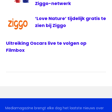
televisie
Ziggo-netwerk
televisienieuws
ziggo
‘Love Nature’ tijdelijk gratis te
zien bij Ziggo
Uitreiking Oscars live te volgen op
Filmbox
Mediamagazine brengt elke dag het laatste nieuws over