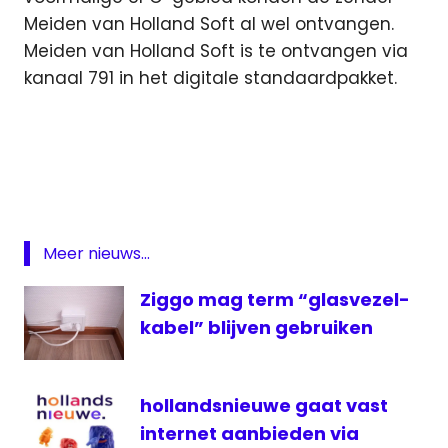
Meiden van Holland Soft al wel ontvangen.
Meiden van Holland Soft is te ontvangen via
kanaal 791 in het digitale standaardpakket.
kabel
Kim
Holland
media
medianieuws
Meer nieuws...
Meiden
Ziggo mag term “glasvezel-
van
Holland
kabel” blijven gebruiken
Meiden
van
Holland
hollandsnieuwe gaat vast
Soft
internet aanbieden via