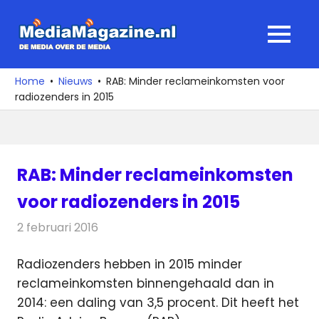
Ga
naar
MediaMagaz
MENU
de
De
inhoud
media
Home
Nieuws
RAB: Minder reclameinkomsten voor
over
radiozenders in 2015
de
media
RAB: Minder reclameinkomsten
voor radiozenders in 2015
2 februari 2016
Redactie
Nieuws
,
Radionieuws
Radiozenders hebben in 2015 minder
reclameinkomsten binnengehaald dan in
2014: een daling van 3,5 procent.
Dit heeft het