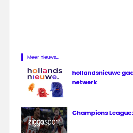
televisie
Meer nieuws...
hollandsnieuwe gaa
netwerk
Champions League: 