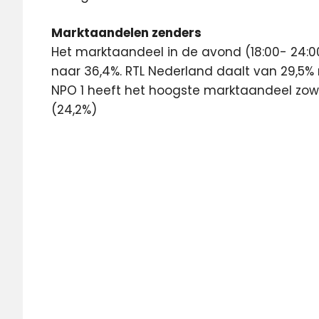
Marktaandelen zenders
Het marktaandeel in de avond (18:00- 24:00
naar 36,4%. RTL Nederland daalt van 29,5% 
NPO 1 heeft het hoogste marktaandeel zow
(24,2%)
2014
Featured
jaaroverzicht
kijkcijfers
kijkonderzoek
media
On
Demand
SKO