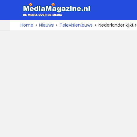
MediaMa
De
Ga
Home
Nieuws
Televisienieuws
Nederlander kijkt r
media
naar
over
de
de
inhoud
media