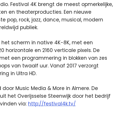
udio. Festival 4K brengt de meest opmerkelijke,
erten en theaterproducties. Een nieuwe
te pop, rock, jazz, dance, musical, modern
eldwijd publiek.
op het scherm in native 4K-8K, met een
 horizontale en 2160 verticale pixels. De
et een programmering in blokken van zes
loops van twaalf uur. Vanaf 2017 verzorgt
ng in Ultra HD.
d door Music Media & More in Almere. De
t het Overijsselse Steenwijk door het bedrijf
 vinden via:
http://festival4k.tv/