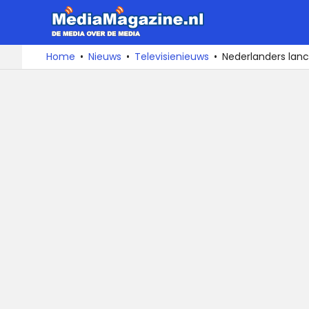
MediaMa
De
Ga
Home
Nieuws
Televisienieuws
Nederlanders lanc
media
naar
over
de
de
inhoud
media