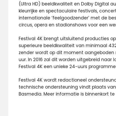
(Ultra HD) beeldkwaliteit en Dolby Digital a
kleurrijke en spectaculaire festivals, conc
internationale ‘feelgoodzender’ met de bes
circus, opera en stadionshows voor een wer
Festival 4K brengt uitsluitend producties 
superieure beeldkwaliteit van minimaal 4320
zender wordt op dit moment aangeboden m
uur. In 2016 zal dit worden uitgebreid naar 
Festival 4K een unieke 24-uurs programmeri
Festival 4K wordt redactioneel ondersteun
technische ondersteuning vindt plaats vanui
Basmedia. Meer informatie is binnenkort te
4K
Featured