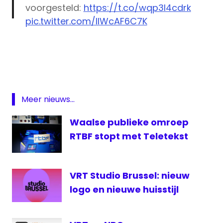
voorgesteld:
https://t.co/wqp3I4cdrk
pic.twitter.com/llWcAF6C7K
Brussel
— BRUZZ (@BRUZZbe)
March 15, 2016
gebouw
kantoor
Reyers
2020
Meer nieuws...
Reyerslaan
Waalse publieke omroep
RTBF
RTBF stopt met Teletekst
VRT
Wallonie
VRT Studio Brussel: nieuw
logo en nieuwe huisstijl