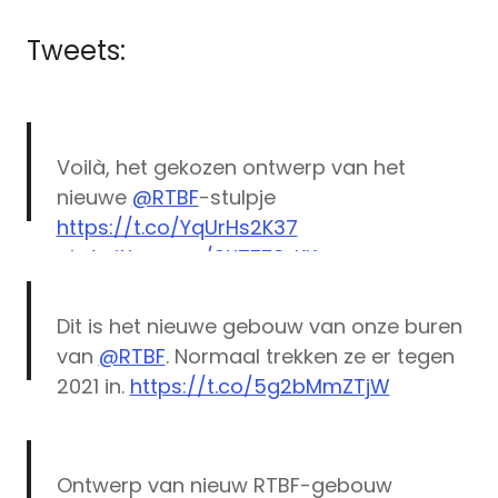
Tweets:
Voilà, het gekozen ontwerp van het
nieuwe
@RTBF
-stulpje
https://t.co/YqUrHs2K37
pic.twitter.com/9XTZZ8zKKn
— DenN⭕S (@aaiBoek)
March 15, 2016
Dit is het nieuwe gebouw van onze buren
van
@RTBF
. Normaal trekken ze er tegen
2021 in.
https://t.co/5g2bMmZTjW
— Pieterjan Huyghebaert (VRT NWS)
(@pjhuyghebaert)
March 15, 2016
Ontwerp van nieuw RTBF-gebouw