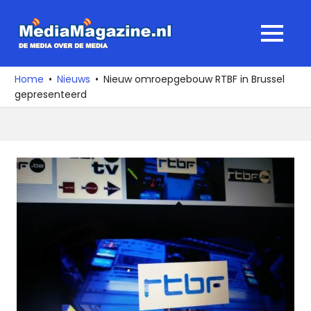
Ga
naar
MediaMagaz
MENU
de
De
inhoud
media
Home
Nieuws
Nieuw omroepgebouw RTBF in Brussel
over
gepresenteerd
de
media