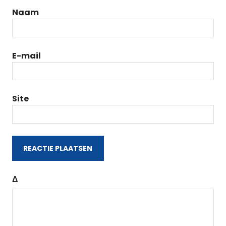
Naam
E-mail
Site
Δ