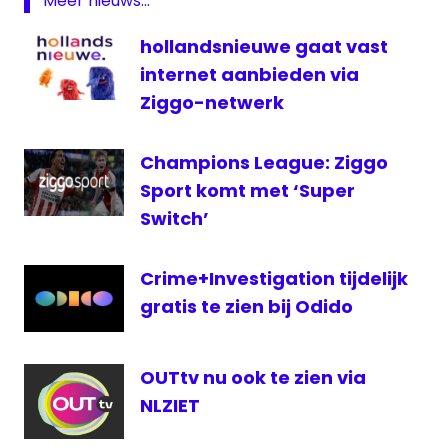
Meer nieuws...
Maarten
van
hollandsnieuwe gaat vast
Rossem
internet aanbieden via
NPO
Ziggo-netwerk
2
Philip
Freriks
Champions League: Ziggo
Slimste
Sport komt met ‘Super
mens
Switch’
televisie
Crime+Investigation tijdelijk
gratis te zien bij Odido
OUTtv nu ook te zien via
NLZIET