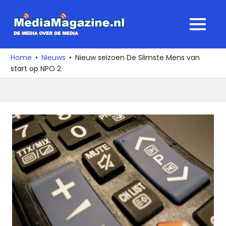
Ga
naar
MediaMagaz
MENU
de
De
inhoud
media
Home
Nieuws
Nieuw seizoen De Slimste Mens van
over
start op NPO 2
de
media