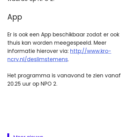
App
Er is ook een App beschikbaar zodat er ook
thuis kan worden meegespeeld. Meer
informatie hierover via:
http://www.kro-
ncrv.nl/deslimstemens
.
Het programma is vanavond te zien vanaf
20.25 uur op NPO 2.
De
Slimste
Mens
KRO-
NCRV