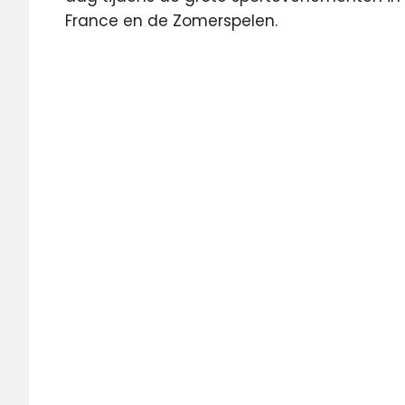
France en de Zomerspelen.
NOS
sportzomer
televisie