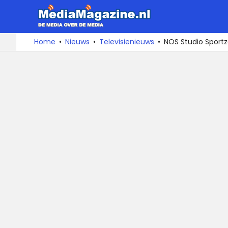
MediaMa
De
Ga
Home
Nieuws
Televisienieuws
NOS Studio Sportz
media
naar
over
de
de
inhoud
media