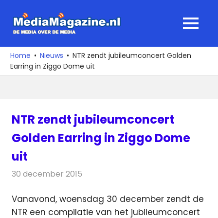
Ga
naar
MediaMagaz
MENU
de
De
inhoud
media
Home
Nieuws
NTR zendt jubileumconcert Golden
over
Earring in Ziggo Dome uit
de
media
NTR zendt jubileumconcert
Golden Earring in Ziggo Dome
uit
30 december 2015
Redactie
Nieuws
,
Televisienieuws
Vanavond, woensdag 30 december zendt de
NTR een compilatie van het jubileumconcert