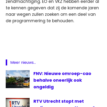
zendmachtiging. EO en VKZ hebben eerder al
te kennen gegeven dat zij de komende jaren
naar wegen zullen zoeken om een deel van
de programmering te behouden.
banen
bezuiniging
Featured
Ikon
Meer nieuws...
omroep
FNV: Nieuwe omroep-cao
behalve oneerlijk ook
ongeldig
RTV Utrecht stopt met