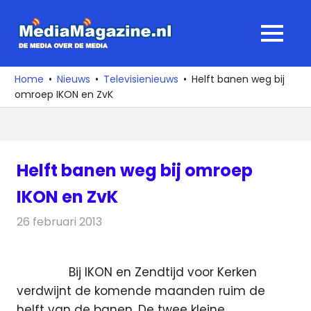
Ga
naar
MediaMagaz
MENU
de
De
inhoud
media
Home
Nieuws
Televisienieuws
Helft banen weg bij
over
omroep IKON en ZvK
de
media
Helft banen weg bij omroep
IKON en ZvK
26 februari 2013
Redactie
Televisienieuws
Bij IKON en Zendtijd voor Kerken
verdwijnt de komende maanden ruim de
helft van de banen. De twee kleine