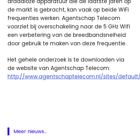
draadloze apparatuur die de laatste jaren op
de markt is gebracht, kan vaak op beide WiFi
frequenties werken. Agentschap Telecom
voorziet bij overschakeling naar de 5 GHz Wifi
een verbetering van de breedbandsnelheid
door gebruik te maken van deze frequentie.
Het gehele onderzoek is te downloaden via
de website van Agentschap Telecom:
http://www.agentschaptelecom.nl/sites/default
2.4
GHz
5
Ghz
Agentschap
Meer nieuws...
Telecom