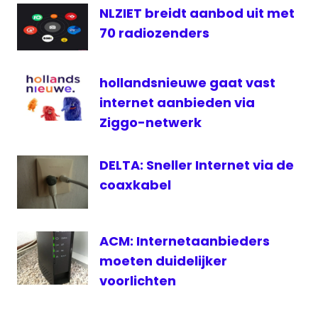
Internet
NLZIET breidt aanbod uit met
media
70 radiozenders
medianieuws
Radio
hollandsnieuwe gaat vast
radionieuws
internet aanbieden via
router
Ziggo-netwerk
stad
storing
DELTA: Sneller Internet via de
Wifi
coaxkabel
ACM: Internetaanbieders
moeten duidelijker
voorlichten