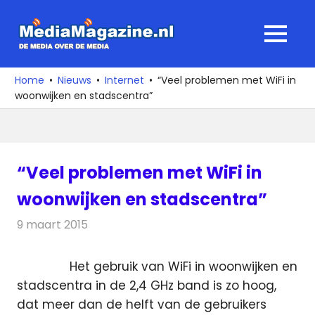
Ga
naar
MediaMagaz
MENU
de
De
inhoud
media
Home
Nieuws
Internet
“Veel problemen met WiFi in
over
woonwijken en stadscentra”
de
media
“Veel problemen met WiFi in
woonwijken en stadscentra”
9 maart 2015
Redactie
Internet
Het gebruik van WiFi in woonwijken en
stadscentra in de 2,4 GHz band is zo hoog,
dat meer dan de helft van de gebruikers